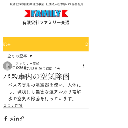
​一般貸切旅客自動車運送事業
​社団法人栃木県バス協会会員
有限会社ファミリー交通
記事
全ての記事
ファミリー交通
全ての記事
2020年7月3日
読了時間: 1分
バス車内の空気除菌
コロナ対策
バス内専用の噴霧器を使い、人体に
も、環境にも無害な強アルカリ電解
水で空気の除菌を行っています。
コロナ対策